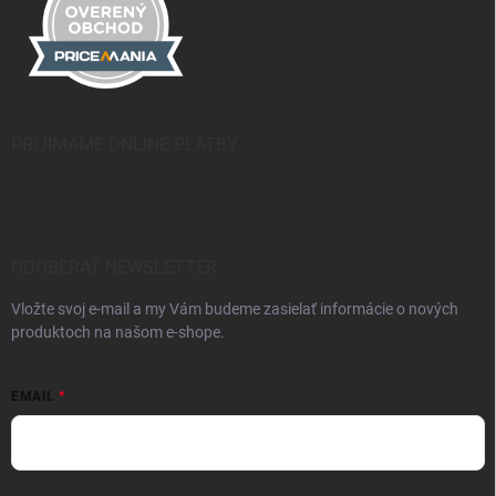
PRIJÍMAME ONLINE PLATBY
ODOBERAŤ NEWSLETTER
Vložte svoj e-mail a my Vám budeme zasielať informácie o nových
produktoch na našom e-shope.
EMAIL