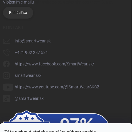
Vložením e-mailu
súhlasíte so spracúvaním osobných údajov
Prihlásiť sa
KONTAKT
info
@
smartwear.sk
+421 902 287 531
https://www.facebook.com/SmartWear.sk/
smartwear.sk/
https://www.youtube.com/@SmartWearSKCZ
@smartwear.sk