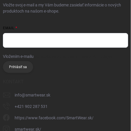
Vložte svoj e-mail a my Vám budeme zasielať informácie o nových
produktoch na našom e-shope.
EMAIL
Vložením e-mailu
súhlasíte so spracúvaním osobných údajov
Prihlásiť sa
KONTAKT
info
@
smartwear.sk
+421 902 287 531
https://www.facebook.com/SmartWear.sk/
smartwear.sk/