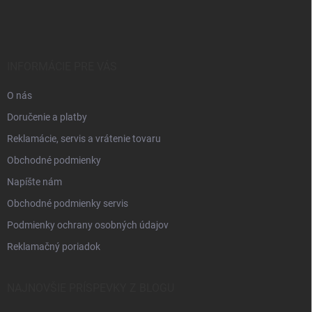
á
p
ä
t
i
INFORMÁCIE PRE VÁS
e
O nás
Doručenie a platby
Reklamácie, servis a vrátenie tovaru
Obchodné podmienky
Napíšte nám
Obchodné podmienky servis
Podmienky ochrany osobných údajov
Reklamačný poriadok
NAJNOVŠIE PRÍSPEVKY Z BLOGU