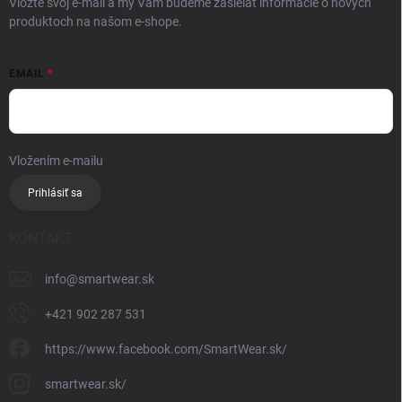
Vložte svoj e-mail a my Vám budeme zasielať informácie o nových
produktoch na našom e-shope.
EMAIL
Vložením e-mailu
súhlasíte so spracúvaním osobných údajov
Prihlásiť sa
KONTAKT
info
@
smartwear.sk
+421 902 287 531
https://www.facebook.com/SmartWear.sk/
smartwear.sk/