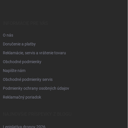
p
ä
t
i
INFORMÁCIE PRE VÁS
e
O nás
Doručenie a platby
Reklamácie, servis a vrátenie tovaru
Obchodné podmienky
Napíšte nám
Obchodné podmienky servis
Podmienky ochrany osobných údajov
Reklamačný poriadok
NAJNOVŠIE PRÍSPEVKY Z BLOGU
Legislatíva dronov 2026