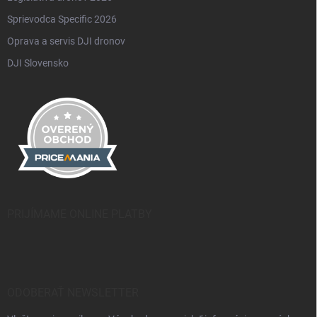
Sprievodca Specific 2026
Oprava a servis DJI dronov
DJI Slovensko
PRIJÍMAME ONLINE PLATBY
ODOBERAŤ NEWSLETTER