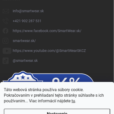
info
@
smartwear.sk
+421 902 287 531
https://www.facebook.com/SmartWear.sk/
smartwear.sk/
https://www.youtube.com/@SmartWearSKCZ
@smartwear.sk
Táto webová stránka používa súbory cookie.
Pokračovaním v prehliadaní tejto stránky súhlasíte s ich
používaním... Viac informácií nájdete
tu
.
Nastavenie