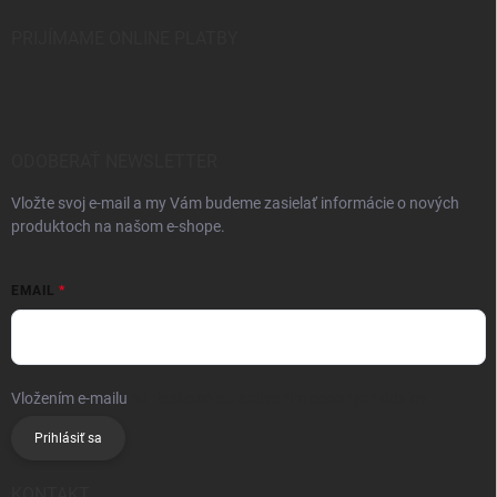
PRIJÍMAME ONLINE PLATBY
ODOBERAŤ NEWSLETTER
Vložte svoj e-mail a my Vám budeme zasielať informácie o nových
produktoch na našom e-shope.
EMAIL
Vložením e-mailu
súhlasíte so spracúvaním osobných údajov
Prihlásiť sa
KONTAKT