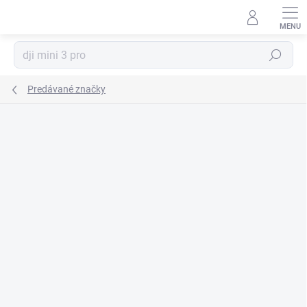
Prejsť
na
obsah
Hľadať
Predávané značky