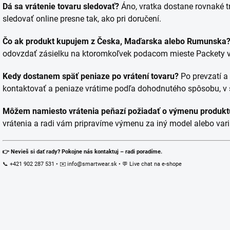
Dá sa vrátenie tovaru sledovať?
Áno, vratka dostane rovnaké tr
sledovať online presne tak, ako pri doručení.
Čo ak produkt kupujem z Česka, Maďarska alebo Rumunska
odovzdať zásielku na ktoromkoľvek podacom mieste Packety vo
Kedy dostanem späť peniaze po vrátení tovaru?
Po prevzatí a
kontaktovať a peniaze vrátime podľa dohodnutého spôsobu, 
Môžem namiesto vrátenia peňazí požiadať o výmenu produkt
vrátenia a radi vám pripravíme výmenu za iný model alebo vari
👉 Nevieš si dať rady? Pokojne nás kontaktuj – radi poradíme.
📞 +421 902 287 531 • ✉️ info@smartwear.sk • 💬 Live chat na e-shope