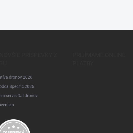
NOVŠIE PRÍSPEVKY Z
PRIJÍMAME ONLINE
GU
PLATBY
atíva dronov 2026
odca Specific 2026
 a servis DJI dronov
ovensko