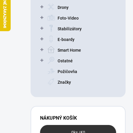
n
Drony
e
l
Foto-Video
Stabilizátory
E-boardy
Smart Home
Ostatné
Požičovňa
Značky
NÁKUPNÝ KOŠÍK
0
ks /
€0