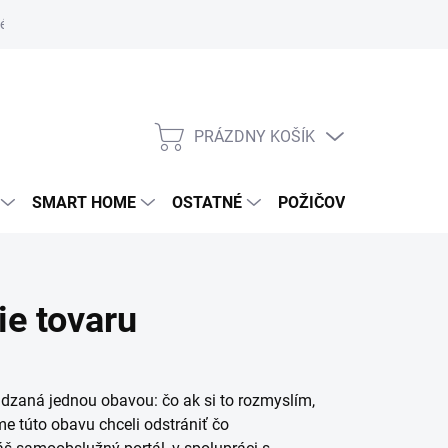
 podmienky servis
Podmienky ochrany osobných údajov
Rekla
PRÁZDNY KOŠÍK
NÁKUPNÝ
KOŠÍK
SMART HOME
OSTATNÉ
POŽIČOVŇA
ie tovaru
ádzaná jednou obavou: čo ak si to rozmyslím,
e túto obavu chceli odstrániť čo