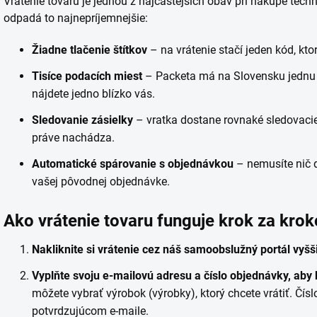
Vrátenie tovaru je jednou z najčastejších obáv pri nákupe tec
odpadá to najnepríjemnejšie:
Žiadne tlačenie štítkov
– na vrátenie stačí jeden kód, kt
Tisíce podacích miest
– Packeta má na Slovensku jednu z 
nájdete jedno blízko vás.
Sledovanie zásielky
– vratka dostane rovnaké sledovacie 
práve nachádza.
Automatické spárovanie s objednávkou
– nemusíte nič d
vašej pôvodnej objednávke.
Ako vrátenie tovaru funguje krok za kro
Nakliknite si vrátenie cez náš samoobslužný portál vyšš
Vyplňte svoju e-mailovú adresu a číslo objednávky, ab
môžete vybrať výrobok (výrobky), ktorý chcete vrátiť. Čís
potvrdzujúcom e-maile.