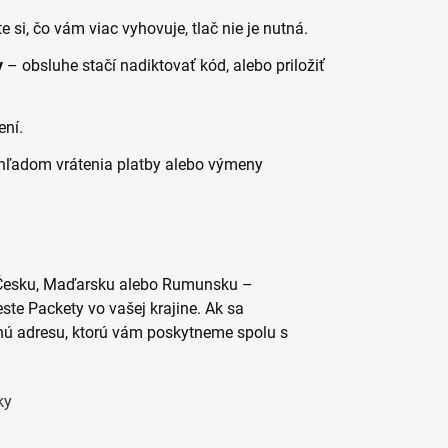
e si, čo vám viac vyhovuje, tlač nie je nutná.
y
– obsluhe stačí nadiktovať kód, alebo priložiť
ení.
ľadom vrátenia platby alebo výmeny
v Česku, Maďarsku alebo Rumunsku –
e Packety vo vašej krajine. Ak sa
ätnú adresu, ktorú vám poskytneme spolu s
ky