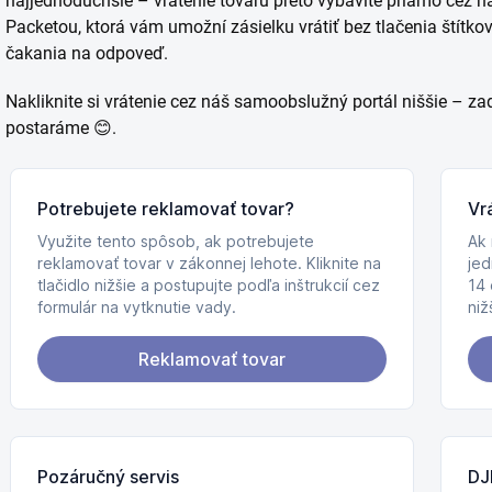
najjednoduchšie – vrátenie tovaru preto vybavíte priamo cez n
Packetou, ktorá vám umožní zásielku vrátiť bez tlačenia štítko
čakania na odpoveď.
Nakliknite si vrátenie cez náš samoobslužný portál niššie – za
postaráme 😊.