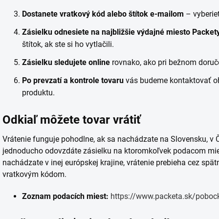
Dostanete vratkový kód alebo štítok e-mailom
– vyberiet
Zásielku odnesiete na najbližšie výdajné miesto Packet
štítok, ak ste si ho vytlačili.
Zásielku sledujete online
rovnako, ako pri bežnom doruč
Po prevzatí a kontrole tovaru
vás budeme kontaktovať oh
produktu.
Odkiaľ môžete tovar vrátiť
Vrátenie funguje pohodlne, ak sa nachádzate na Slovensku, 
jednoducho odovzdáte zásielku na ktoromkoľvek podacom miest
nachádzate v inej európskej krajine, vrátenie prebieha cez sp
vratkovým kódom.
Zoznam podacích miest:
https://www.packeta.sk/poboc