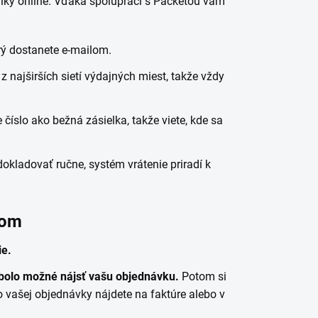
hniky online. Vďaka spolupráci s Packetou vám
orý dostanete e-mailom.
najširších sietí výdajných miest, takže vždy
číslo ako bežná zásielka, takže viete, kde sa
okladovať ručne, systém vrátenie priradí k
kom
ie.
y bolo možné nájsť vašu objednávku.
Potom si
lo vašej objednávky nájdete na faktúre alebo v