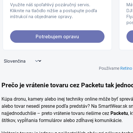
Používame
Retino
Prečo je vrátenie tovaru cez Packetu tak jedn
Kúpa dronu, kamery alebo inej techniky online môže byť sprev
alebo tovar nesedí presne podľa predstáv? Na SmartWear.sk sm
najjednoduchšie – preto vrátenie tovaru riešime cez
Packetu
, 
štítkov, vypĺňania formulárov alebo zdĺhavej komunikácie.