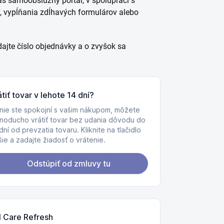
áš samoobslužný portál, v spolupráci s
v, vypĺňania zdĺhavých formulárov alebo
dajte číslo objednávky a o zvyšok sa