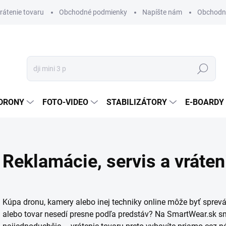
vrátenie tovaru
Obchodné podmienky
Napíšte nám
Obchodné
Hľadať
DRONY
FOTO-VIDEO
STABILIZÁTORY
E-BOARDY
Reklamácie, servis a vráten
Kúpa dronu, kamery alebo inej techniky online môže byť sprev
alebo tovar nesedí presne podľa predstáv? Na SmartWear.sk sm