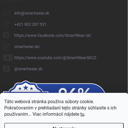
KONTAKT
info
@
smartwear.sk
+421 902 287 531
https://www.facebook.com/SmartWear.sk/
smartwear.sk/
https://www.youtube.com/@SmartWearSKCZ
@smartwear.sk
Táto webová stránka používa súbory cookie.
Pokračovaním v prehliadaní tejto stránky súhlasíte s ich
používaním... Viac informácií nájdete
tu
.