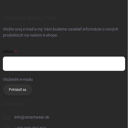
ODOBERAŤ NEWSLETTER
Vložte svoj e-mail a my Vám budeme zasielať informácie o nových
produktoch na našom e-shope.
EMAIL
Vložením e-mailu
súhlasíte so spracúvaním osobných údajov
Prihlásiť sa
KONTAKT
info
@
smartwear.sk