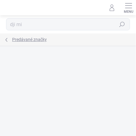
Prejsť
na
obsah
Hľadať
Predávané značky