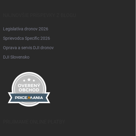
NAJNOVŠIE PRÍSPEVKY Z BLOGU
Legislatíva dronov 2026
Sprievodca Specific 2026
Oprava a servis DJI dronov
DJI Slovensko
PRIJÍMAME ONLINE PLATBY