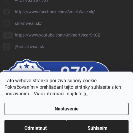
+421 902 287 531
https://www.facebook.com/SmartWear.sk/
smartwear.sk/
https://www.youtube.com/@SmartWearSKCZ
@smartwear.sk
Táto webová stránka používa súbory cookie.
Pokračovaním v prehliadaní tejto stránky súhlasíte s ich
používaním... Viac informácií nájdete
tu
.
Nastavenie
Copyright 2026
SmartWear - Eshop
. Všetky práva vyhradené.
Upraviť
nastavenie cookies
Odmietnuť
Súhlasím