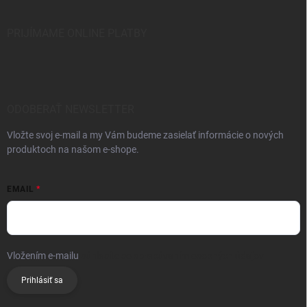
PRIJÍMAME ONLINE PLATBY
ODOBERAŤ NEWSLETTER
Vložte svoj e-mail a my Vám budeme zasielať informácie o nových
produktoch na našom e-shope.
EMAIL
Vložením e-mailu
súhlasíte so spracúvaním osobných údajov
Prihlásiť sa