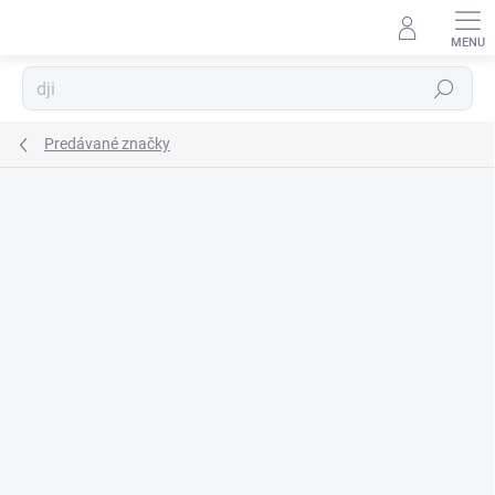
Prejsť
na
obsah
Hľadať
Predávané značky