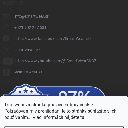
KONTAKT
info
@
smartwear.sk
+421 902 287 531
https://www.facebook.com/SmartWear.sk/
smartwear.sk/
https://www.youtube.com/@SmartWearSKCZ
@smartwear.sk
Táto webová stránka používa súbory cookie.
Pokračovaním v prehliadaní tejto stránky súhlasíte s ich
používaním... Viac informácií nájdete
tu
.