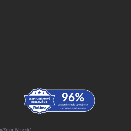
m/SmartWear.sk/