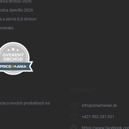
atíva dronov 2026
odca Specific 2026
 a servis DJI dronov
ovensko
KONTAKT
ácie o nových produktoch na
info
@
smartwear.sk
+421 902 287 531
https://www.facebook.co