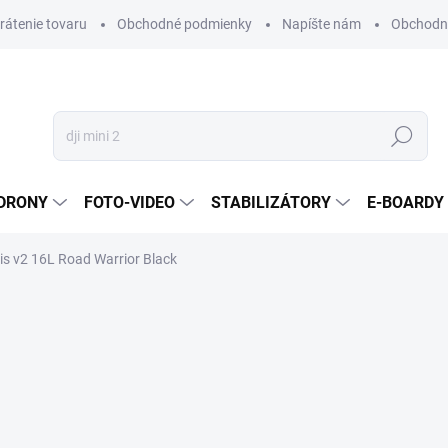
vrátenie tovaru
Obchodné podmienky
Napíšte nám
Obchodné
Hľadať
DRONY
FOTO-VIDEO
STABILIZÁTORY
E-BOARDY
is v2 16L Road Warrior Black