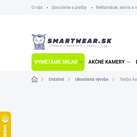
Prejsť
O nás
Doručenie a platby
Reklamácie, servis a 
na
obsah
VYMETÁME SKLAD
AKČNÉ KAMERY
Domov
Ostatné
Ukončená výroba
Tenba Ax