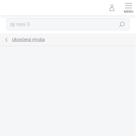
Prejsť
na
obsah
Hľadať
Ukončená výroba