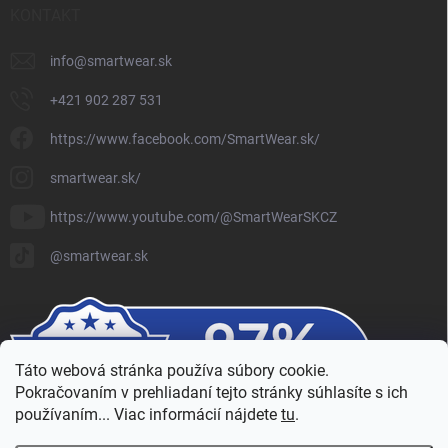
KONTAKT
info
@
smartwear.sk
+421 902 287 531
https://www.facebook.com/SmartWear.sk/
smartwear.sk/
https://www.youtube.com/@SmartWearSKCZ
@smartwear.sk
Táto webová stránka používa súbory cookie.
Pokračovaním v prehliadaní tejto stránky súhlasíte s ich
používaním... Viac informácií nájdete
tu
.