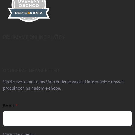
PRIJÍMAME ONLINE PLATBY
ODOBERAŤ NEWSLETTER
Vložte svoj e-mail a my Vám budeme zasielať informácie o nových
produktoch na našom e-shope.
EMAIL
Vložením e-mailu
súhlasíte so spracúvaním osobných údajov