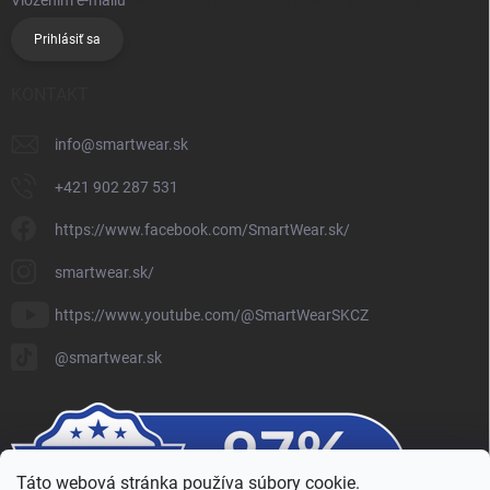
Prihlásiť sa
KONTAKT
info
@
smartwear.sk
+421 902 287 531
https://www.facebook.com/SmartWear.sk/
smartwear.sk/
https://www.youtube.com/@SmartWearSKCZ
@smartwear.sk
Táto webová stránka používa súbory cookie.