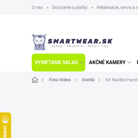
Prejsť
O nás
Doručenie a platby
Reklamácie, servis a 
na
obsah
VYMETÁME SKLAD
AKČNÉ KAMERY
Domov
Foto-Video
Svetlá
Kit Nanlite Pavot