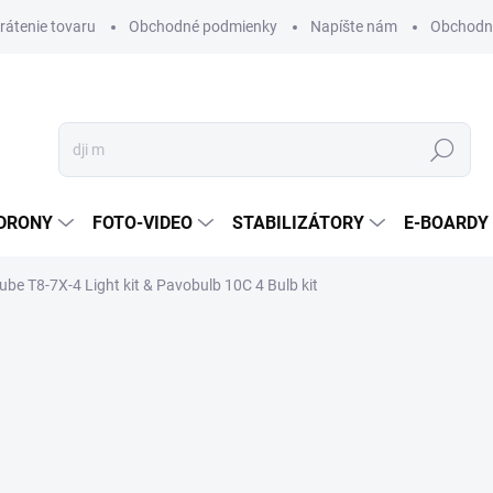
vrátenie tovaru
Obchodné podmienky
Napíšte nám
Obchodné
Hľadať
DRONY
FOTO-VIDEO
STABILIZÁTORY
E-BOARDY
ube T8-7X-4 Light kit & Pavobulb 10C 4 Bulb kit