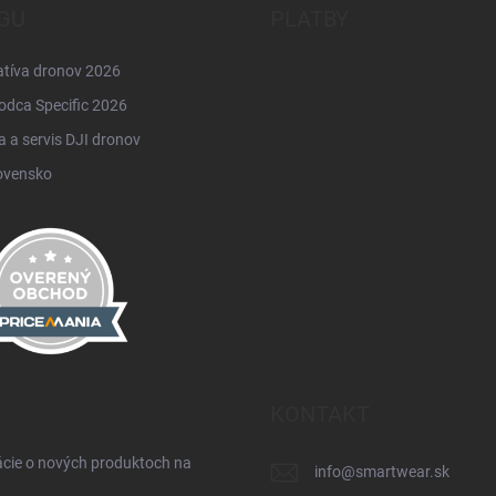
GU
PLATBY
atíva dronov 2026
odca Specific 2026
 a servis DJI dronov
ovensko
KONTAKT
ácie o nových produktoch na
info
@
smartwear.sk