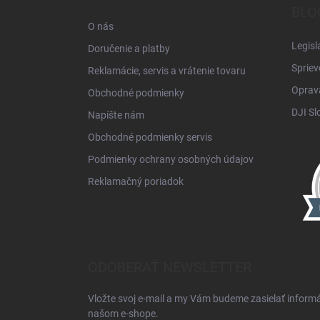
t
BLO
i
O nás
e
Legisl
Doručenie a platby
Spriev
Reklamácie, servis a vrátenie tovaru
Oprava
Obchodné podmienky
DJI Sl
Napíšte nám
Obchodné podmienky servis
Podmienky ochrany osobných údajov
Reklamačný poriadok
ODOBERAŤ NEWSLETTER
Vložte svoj e-mail a my Vám budeme zasielať inform
našom e-shope.