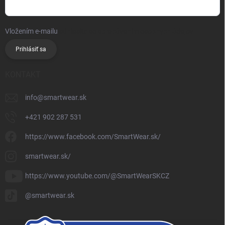
Vložením e-mailu
súhlasíte so spracúvaním osobných údajov
Prihlásiť sa
KONTAKT
info
@
smartwear.sk
+421 902 287 531
https://www.facebook.com/SmartWear.sk/
smartwear.sk/
https://www.youtube.com/@SmartWearSKCZ
@smartwear.sk