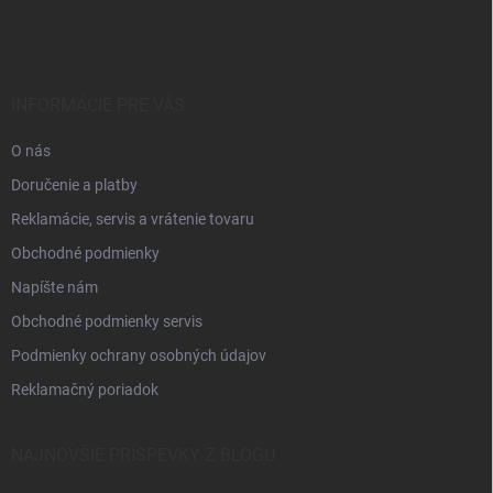
á
p
ä
t
i
INFORMÁCIE PRE VÁS
e
O nás
Doručenie a platby
Reklamácie, servis a vrátenie tovaru
Obchodné podmienky
Napíšte nám
Obchodné podmienky servis
Podmienky ochrany osobných údajov
Reklamačný poriadok
NAJNOVŠIE PRÍSPEVKY Z BLOGU