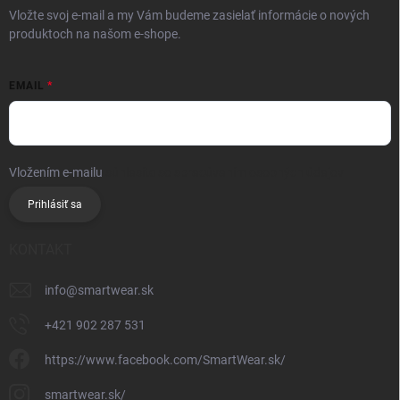
Vložte svoj e-mail a my Vám budeme zasielať informácie o nových
produktoch na našom e-shope.
EMAIL
Vložením e-mailu
súhlasíte so spracúvaním osobných údajov
Prihlásiť sa
KONTAKT
info
@
smartwear.sk
+421 902 287 531
https://www.facebook.com/SmartWear.sk/
smartwear.sk/