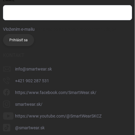
Vložením e-mailu
súhlasíte so spracúvaním osobných údajov
Prihlásiť sa
KONTAKT
info
@
smartwear.sk
+421 902 287 531
https://www.facebook.com/SmartWear.sk/
smartwear.sk/
https://www.youtube.com/@SmartWearSKCZ
@smartwear.sk