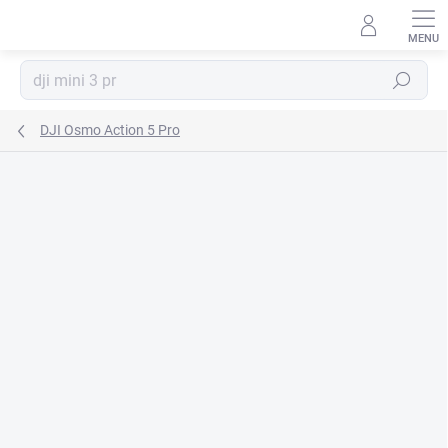
Prejsť
na
obsah
Hľadať
DJI Osmo Action 5 Pro