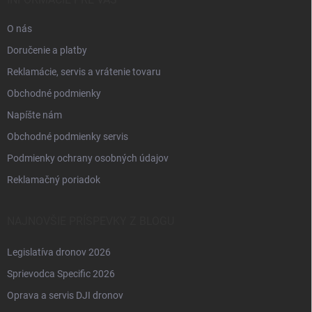
e
O nás
Doručenie a platby
Reklamácie, servis a vrátenie tovaru
Obchodné podmienky
Napíšte nám
Obchodné podmienky servis
Podmienky ochrany osobných údajov
Reklamačný poriadok
NAJNOVŠIE PRÍSPEVKY Z BLOGU
Legislatíva dronov 2026
Sprievodca Specific 2026
Oprava a servis DJI dronov