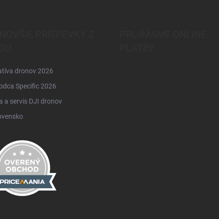
NOVŠIE PRÍSPEVKY Z
PRIJÍMAME ONLINE
GU
PLATBY
atíva dronov 2026
odca Specific 2026
 a servis DJI dronov
ovensko