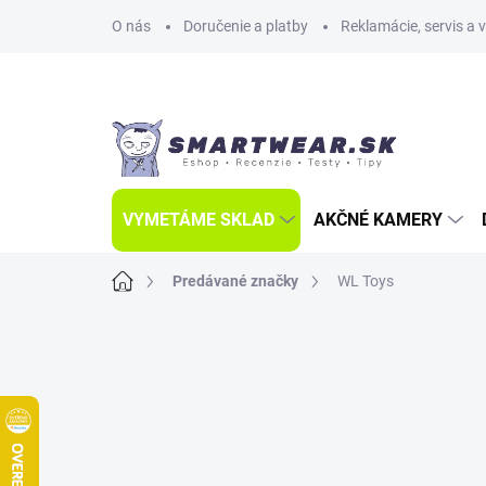
Prejsť
O nás
Doručenie a platby
Reklamácie, servis a 
na
obsah
VYMETÁME SKLAD
AKČNÉ KAMERY
Domov
Predávané značky
WL Toys