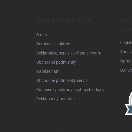
á
p
ä
INFORMÁCIE PRE VÁS
NAJ
t
BLO
i
O nás
e
Legisl
Doručenie a platby
Spriev
Reklamácie, servis a vrátenie tovaru
Oprava
Obchodné podmienky
DJI Sl
Napíšte nám
Obchodné podmienky servis
Podmienky ochrany osobných údajov
Reklamačný poriadok