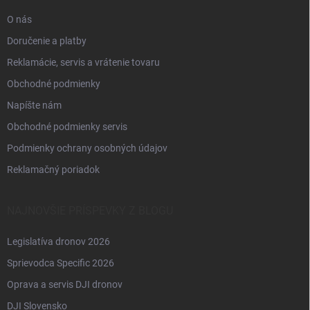
e
O nás
Doručenie a platby
Reklamácie, servis a vrátenie tovaru
Obchodné podmienky
Napíšte nám
Obchodné podmienky servis
Podmienky ochrany osobných údajov
Reklamačný poriadok
NAJNOVŠIE PRÍSPEVKY Z BLOGU
Legislatíva dronov 2026
Sprievodca Specific 2026
Oprava a servis DJI dronov
DJI Slovensko