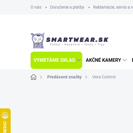
Prejsť
O nás
Doručenie a platby
Reklamácie, servis a 
na
obsah
VYMETÁME SKLAD
AKČNÉ KAMERY
Domov
Predávané značky
Vera Control