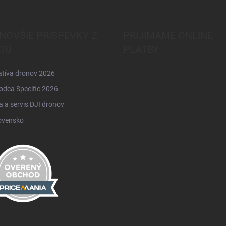
NOVŠIE PRÍSPEVKY Z
PRIJÍMAME ONLINE
GU
PLATBY
atíva dronov 2026
odca Specific 2026
 a servis DJI dronov
ovensko