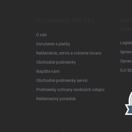
á
p
ä
INFORMÁCIE PRE VÁS
NAJ
t
BLO
i
O nás
e
Legisl
Doručenie a platby
Spriev
Reklamácie, servis a vrátenie tovaru
Oprava
Obchodné podmienky
DJI Sl
Napíšte nám
Obchodné podmienky servis
Podmienky ochrany osobných údajov
Reklamačný poriadok