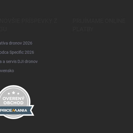
NOVŠIE PRÍSPEVKY Z
PRIJÍMAME ONLINE
GU
PLATBY
atíva dronov 2026
odca Specific 2026
 a servis DJI dronov
ovensko