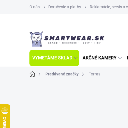
Prejsť
O nás
Doručenie a platby
Reklamácie, servis a 
na
obsah
VYMETÁME SKLAD
AKČNÉ KAMERY
Domov
Predávané značky
Torras