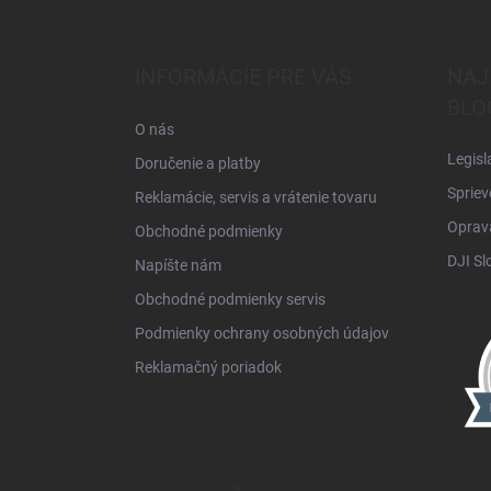
á
p
ä
INFORMÁCIE PRE VÁS
NAJ
t
BLO
i
O nás
e
Legisl
Doručenie a platby
Spriev
Reklamácie, servis a vrátenie tovaru
Oprava
Obchodné podmienky
DJI Sl
Napíšte nám
Obchodné podmienky servis
Podmienky ochrany osobných údajov
Reklamačný poriadok