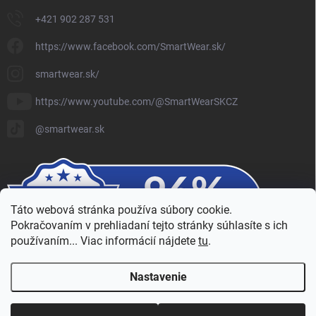
+421 902 287 531
https://www.facebook.com/SmartWear.sk/
smartwear.sk/
https://www.youtube.com/@SmartWearSKCZ
@smartwear.sk
Táto webová stránka používa súbory cookie.
Pokračovaním v prehliadaní tejto stránky súhlasíte s ich
používaním... Viac informácií nájdete
tu
.
Nastavenie
Copyright 2026
SmartWear - Eshop
. Všetky práva vyhradené.
Upraviť