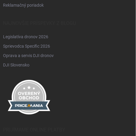
Reklamačný poriadok
NAJNOVŠIE PRÍSPEVKY Z BLOGU
Legislatíva dronov 2026
Sprievodca Specific 2026
Oprava a servis DJI dronov
DJI Slovensko
PRIJÍMAME ONLINE PLATBY