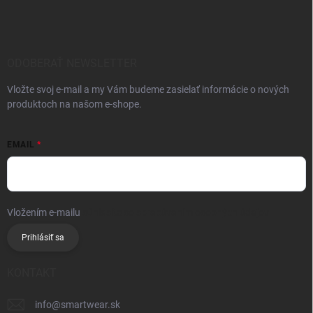
ODOBERAŤ NEWSLETTER
Vložte svoj e-mail a my Vám budeme zasielať informácie o nových
produktoch na našom e-shope.
EMAIL
Vložením e-mailu
súhlasíte so spracúvaním osobných údajov
Prihlásiť sa
KONTAKT
info
@
smartwear.sk