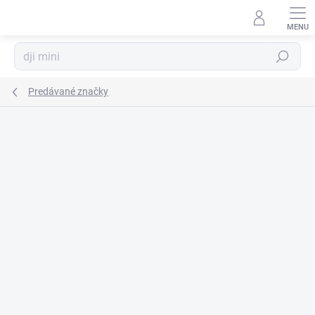
Prejsť
na
obsah
Hľadať
Predávané značky