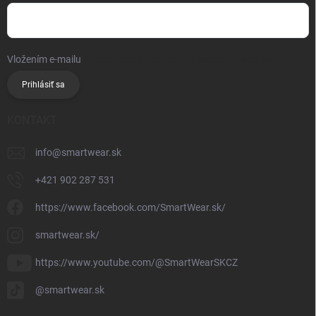
Vložením e-mailu
súhlasíte so spracúvaním osobných údajov
Prihlásiť sa
KONTAKT
info
@
smartwear.sk
+421 902 287 531
https://www.facebook.com/SmartWear.sk/
smartwear.sk/
https://www.youtube.com/@SmartWearSKCZ
@smartwear.sk