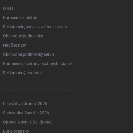
e
O nás
Doručenie a platby
Reklamácie, servis a vrátenie tovaru
Obchodné podmienky
Napíšte nám
Obchodné podmienky servis
Podmienky ochrany osobných údajov
Reklamačný poriadok
NAJNOVŠIE PRÍSPEVKY Z BLOGU
Legislatíva dronov 2026
Sprievodca Specific 2026
Oprava a servis DJI dronov
DJI Slovensko