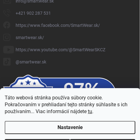
info
@
smartwear.sk
+421 902 287 531
https://www.facebook.com/SmartWear.sk/
smartwear.sk/
https://www.youtube.com/@SmartWearSKCZ
@smartwear.sk
Táto webová stránka používa súbory cookie.
Pokračovaním v prehliadaní tejto stránky súhlasíte s ich
používaním... Viac informácií nájdete
tu
.
Nastavenie
Copyright 2026
SmartWear - Eshop
. Všetky práva vyhradené.
Upraviť