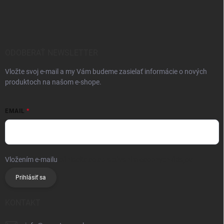
ODOBERAŤ NEWSLETTER
Vložte svoj e-mail a my Vám budeme zasielať informácie o nových
produktoch na našom e-shope.
EMAIL
Vložením e-mailu
súhlasíte so spracúvaním osobných údajov
Prihlásiť sa
KONTAKT