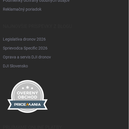
Podmienky ochrany osobných údajov
Reklamačný poriadok
NAJNOVŠIE PRÍSPEVKY Z BLOGU
Legislatíva dronov 2026
Sprievodca Specific 2026
Oprava a servis DJI dronov
DJI Slovensko
PRIJÍMAME ONLINE PLATBY