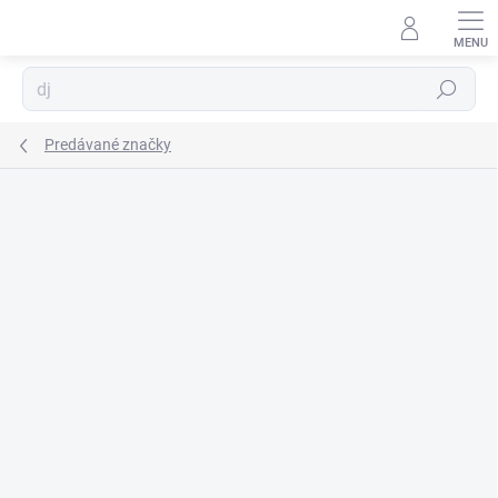
Prejsť
na
obsah
Hľadať
Predávané značky