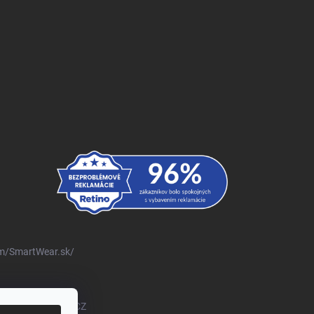
m/SmartWear.sk/
om/@SmartWearSKCZ