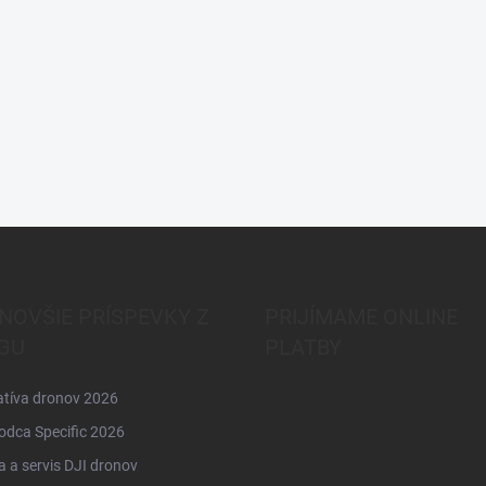
NOVŠIE PRÍSPEVKY Z
PRIJÍMAME ONLINE
GU
PLATBY
atíva dronov 2026
odca Specific 2026
 a servis DJI dronov