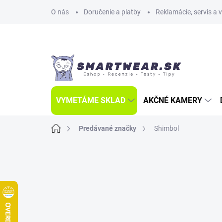
Prejsť
O nás
Doručenie a platby
Reklamácie, servis a 
na
obsah
VYMETÁME SKLAD
AKČNÉ KAMERY
Domov
Predávané značky
Shimbol