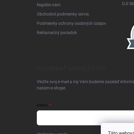
DJI Sl
Napíšte nám
Obchodné podmienky servis
Podmienky ochrany osobných údajov
Reklamačný poriadok
ODOBERAŤ NEWSLETTER
Vložte svoj e-mail a my Vám budeme zasielať inform
našom e-shope.
EMAIL
Táto webová