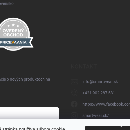
ovensko
KONTAKT
ácie o nových produktoch na
info
@
smartwear.sk
+421 902 287 531
https://www.facebook.co
smartwear.sk/
https://www.youtube.c
 stránka používa súbory cookie.