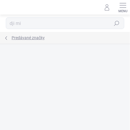
Prejsť
na
obsah
Hľadať
Predávané značky