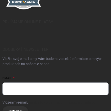
PRIJÍMAME ONLINE PLATBY
ODOBERAŤ NEWSLETTER
Vložte svoj e-mail a my Vám budeme zasielať informácie o nových
produktoch na našom e-shope.
EMAIL
Vložením e-mailu
súhlasíte so spracúvaním osobných údajov