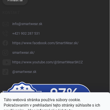
Prihlásiť sa
KONTAKT
info
@
smartwear.sk
+421 902 287 531
https://www.facebook.com/SmartWear.sk/
smartwear.sk/
https://www.youtube.com/@SmartWearSKCZ
@smartwear.sk
Táto webová stránka používa súbory cookie.
Pokračovaním v prehliadaní tejto stránky súhlasíte s ich