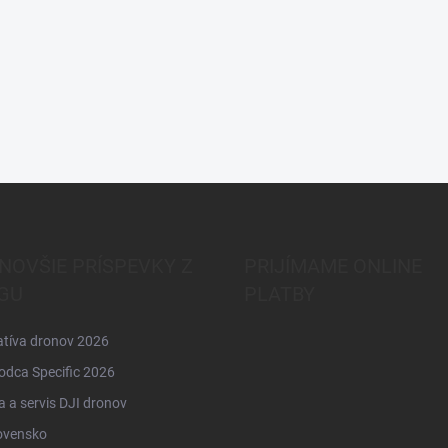
NOVŠIE PRÍSPEVKY Z
PRIJÍMAME ONLINE
GU
PLATBY
atíva dronov 2026
odca Specific 2026
 a servis DJI dronov
ovensko