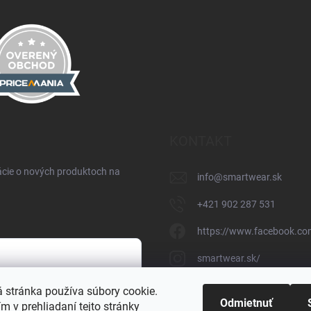
KONTAKT
ácie o nových produktoch na
info
@
smartwear.sk
+421 902 287 531
https://www.facebook.co
smartwear.sk/
https://www.youtube.c
 stránka používa súbory cookie.
h údajov
Odmietnuť
 v prehliadaní tejto stránky