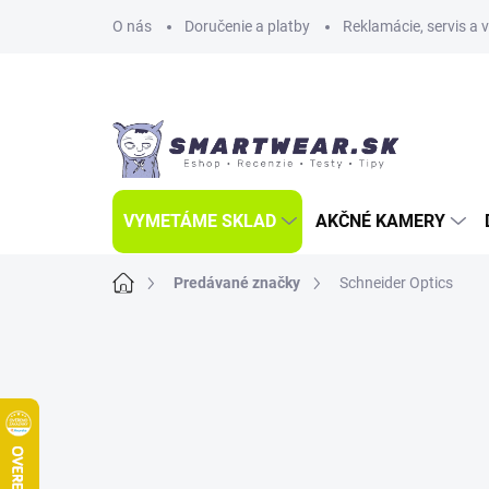
Prejsť
O nás
Doručenie a platby
Reklamácie, servis a 
na
obsah
VYMETÁME SKLAD
AKČNÉ KAMERY
Domov
Predávané značky
Schneider Optics