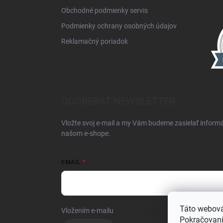
Obchodné podmienky servis
Podmienky ochrany osobných údajov
Reklamačný poriadok
ODOBERAŤ NEWSLETTER
Vložte svoj e-mail a my Vám budeme zasielať inform
našom e-shope.
EMAIL
Táto webová
Vložením e-mailu
súhlasíte so spracúvaním osobnýc
Pokračovaním