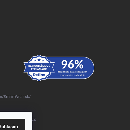
m/SmartWear.sk/
om/@SmartWearSKCZ
Súhlasím