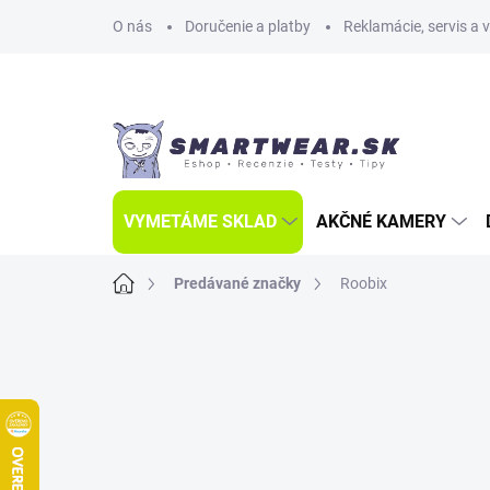
Prejsť
O nás
Doručenie a platby
Reklamácie, servis a 
na
obsah
VYMETÁME SKLAD
AKČNÉ KAMERY
Domov
Predávané značky
Roobix