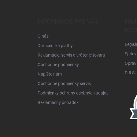
á
p
ä
INFORMÁCIE PRE VÁS
NAJ
t
BLO
i
O nás
e
Legisl
Doručenie a platby
Spriev
Reklamácie, servis a vrátenie tovaru
Oprava
Obchodné podmienky
DJI Sl
Napíšte nám
Obchodné podmienky servis
Podmienky ochrany osobných údajov
Reklamačný poriadok