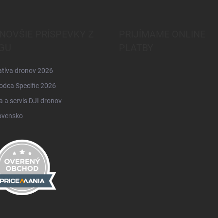
NOVŠIE PRÍSPEVKY Z
PRIJÍMAME ONLINE
GU
PLATBY
atíva dronov 2026
odca Specific 2026
 a servis DJI dronov
ovensko