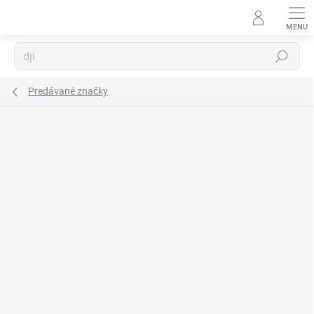
Prejsť
na
obsah
Hľadať
Predávané značky