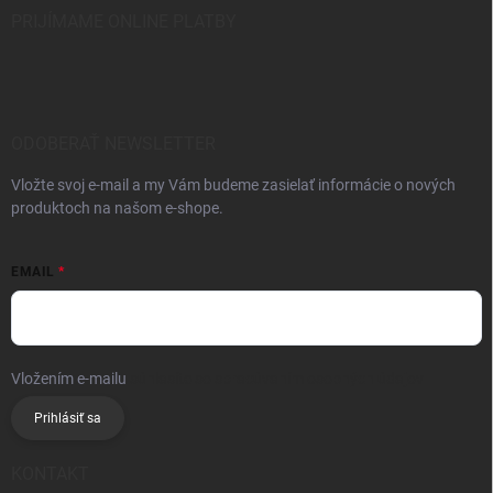
PRIJÍMAME ONLINE PLATBY
ODOBERAŤ NEWSLETTER
Vložte svoj e-mail a my Vám budeme zasielať informácie o nových
produktoch na našom e-shope.
EMAIL
Vložením e-mailu
súhlasíte so spracúvaním osobných údajov
Prihlásiť sa
KONTAKT