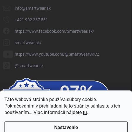
info
@
smartwear.sk
+421 902 287 531
https://www.facebook.com/SmartWear.sk/
smartwear.sk/
https://www.youtube.com/@SmartWearSKCZ
@smartwear.sk
Táto webová stránka používa súbory cookie.
Pokračovaním v prehliadaní tejto stránky súhlasíte s ich
používaním... Viac informácií nájdete
tu
.
Nastavenie