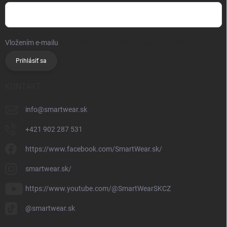
Vložením e-mailu
súhlasíte so spracúvaním osobných údajov
Prihlásiť sa
KONTAKT
info
@
smartwear.sk
+421 902 287 531
https://www.facebook.com/SmartWear.sk/
smartwear.sk/
https://www.youtube.com/@SmartWearSKCZ
@smartwear.sk