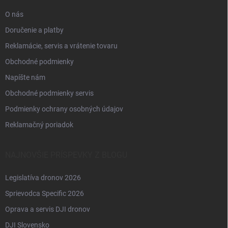
e
O nás
Doručenie a platby
Reklamácie, servis a vrátenie tovaru
Obchodné podmienky
Napíšte nám
Obchodné podmienky servis
Podmienky ochrany osobných údajov
Reklamačný poriadok
NAJNOVŠIE PRÍSPEVKY Z BLOGU
Legislatíva dronov 2026
Sprievodca Specific 2026
Oprava a servis DJI dronov
DJI Slovensko