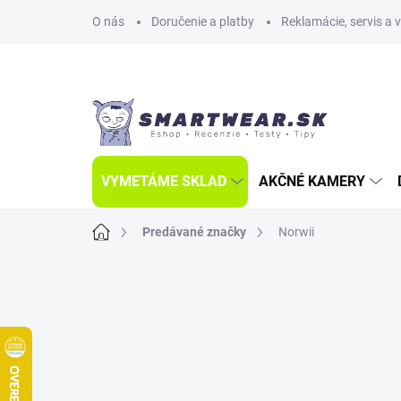
Prejsť
O nás
Doručenie a platby
Reklamácie, servis a 
na
obsah
VYMETÁME SKLAD
AKČNÉ KAMERY
Domov
Predávané značky
Norwii