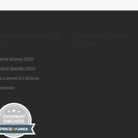
NOVŠIE PRÍSPEVKY Z
PRIJÍMAME ONLINE
GU
PLATBY
atíva dronov 2026
odca Specific 2026
 a servis DJI dronov
ovensko