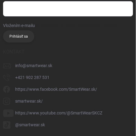
Vložením e-mailu
súhlasíte so spracúvaním osobných údajov
Prihlásiť sa
KONTAKT
info
@
smartwear.sk
+421 902 287 531
https://www.facebook.com/SmartWear.sk/
smartwear.sk/
https://www.youtube.com/@SmartWearSKCZ
@smartwear.sk