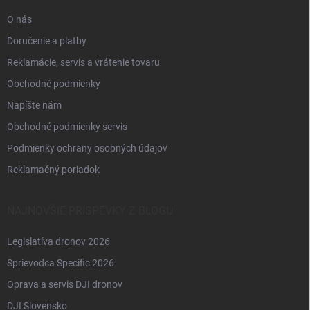
e
O nás
Doručenie a platby
Reklamácie, servis a vrátenie tovaru
Obchodné podmienky
Napíšte nám
Obchodné podmienky servis
Podmienky ochrany osobných údajov
Reklamačný poriadok
NAJNOVŠIE PRÍSPEVKY Z BLOGU
Legislatíva dronov 2026
Sprievodca Specific 2026
Oprava a servis DJI dronov
DJI Slovensko