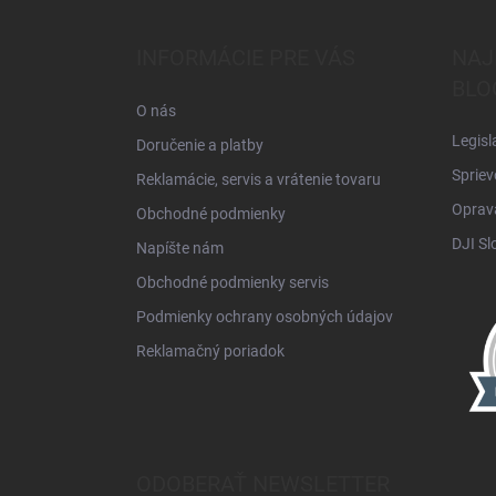
á
p
ä
INFORMÁCIE PRE VÁS
NAJ
t
BLO
i
O nás
e
Legisl
Doručenie a platby
Spriev
Reklamácie, servis a vrátenie tovaru
Oprava
Obchodné podmienky
DJI Sl
Napíšte nám
Obchodné podmienky servis
Podmienky ochrany osobných údajov
Reklamačný poriadok
ODOBERAŤ NEWSLETTER