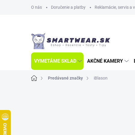
Prejsť
O nás
Doručenie a platby
Reklamácie, servis a 
na
obsah
VYMETÁME SKLAD
AKČNÉ KAMERY
Domov
Predávané značky
iBlason