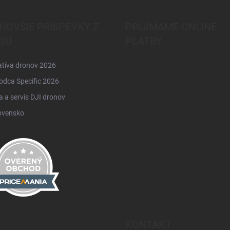
NOVŠIE PRÍSPEVKY Z
PRIJÍMAME ONLINE
GU
PLATBY
atíva dronov 2026
odca Specific 2026
 a servis DJI dronov
ovensko
KONTAKT