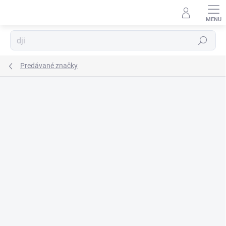
Prejsť
na
obsah
Hľadať
Predávané značky