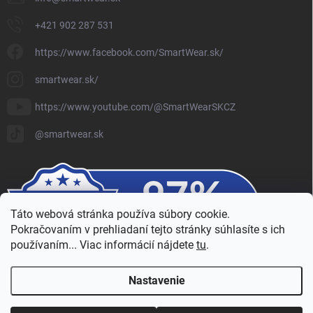
+421 902 287 531
https://www.facebook.com/SmartWear.sk/
smartwear.sk/
https://www.youtube.com/@SmartWearSKCZ
@smartwear.sk
Táto webová stránka používa súbory cookie.
Pokračovaním v prehliadaní tejto stránky súhlasíte s ich
používaním... Viac informácií nájdete
tu
.
Nastavenie
Copyright 2026
SmartWear - Eshop
. Všetky práva vyhradené.
Upraviť