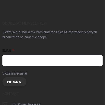
ODOBERAŤ NEWSLETTER
Vložte svoj e-mail a my Vám budeme zasielať informácie o nových
produktoch na našom e-shope.
EMAIL
Vložením e-mailu
súhlasíte so spracúvaním osobných údajov
Prihlásiť sa
KONTAKT
info
@
smartwear.sk