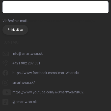
Vložením e-mailu
súhlasíte so spracúvaním osobných údajov
Prihlásiť sa
KONTAKT
info
@
smartwear.sk
+421 902 287 531
https://www.facebook.com/SmartWear.sk/
smartwear.sk/
https://www.youtube.com/@SmartWearSKCZ
@smartwear.sk