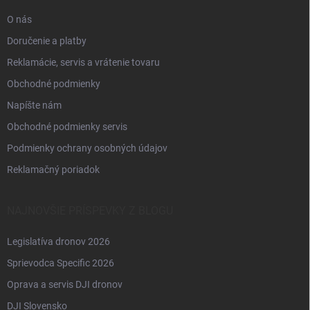
e
O nás
Doručenie a platby
Reklamácie, servis a vrátenie tovaru
Obchodné podmienky
Napíšte nám
Obchodné podmienky servis
Podmienky ochrany osobných údajov
Reklamačný poriadok
NAJNOVŠIE PRÍSPEVKY Z BLOGU
Legislatíva dronov 2026
Sprievodca Specific 2026
Oprava a servis DJI dronov
DJI Slovensko