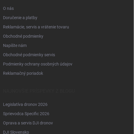
e
O nás
Doručenie a platby
Reklamácie, servis a vrátenie tovaru
Obchodné podmienky
Napíšte nám
Obchodné podmienky servis
Podmienky ochrany osobných údajov
Reklamačný poriadok
NAJNOVŠIE PRÍSPEVKY Z BLOGU
Legislatíva dronov 2026
Sprievodca Specific 2026
Oprava a servis DJI dronov
DJI Slovensko