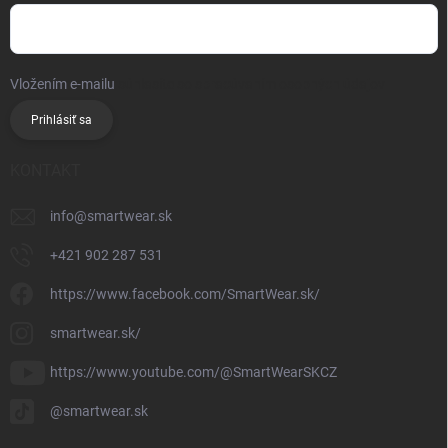
Vložením e-mailu
súhlasíte so spracúvaním osobných údajov
Prihlásiť sa
KONTAKT
info
@
smartwear.sk
+421 902 287 531
https://www.facebook.com/SmartWear.sk/
smartwear.sk/
https://www.youtube.com/@SmartWearSKCZ
@smartwear.sk