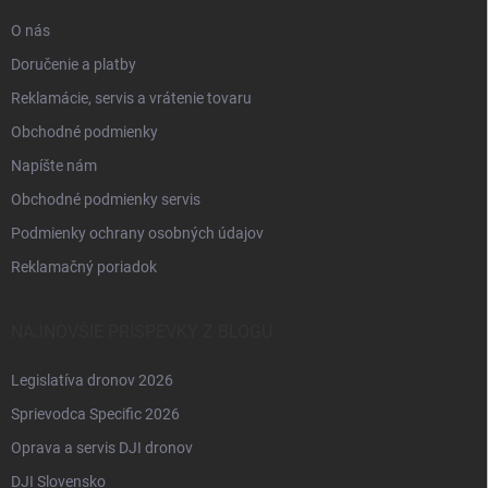
e
O nás
Doručenie a platby
Reklamácie, servis a vrátenie tovaru
Obchodné podmienky
Napíšte nám
Obchodné podmienky servis
Podmienky ochrany osobných údajov
Reklamačný poriadok
NAJNOVŠIE PRÍSPEVKY Z BLOGU
Legislatíva dronov 2026
Sprievodca Specific 2026
Oprava a servis DJI dronov
DJI Slovensko