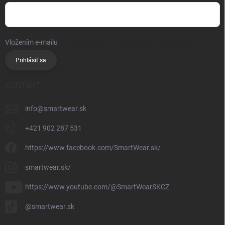
Vložením e-mailu
súhlasíte so spracúvaním osobných údajov
Prihlásiť sa
KONTAKT
info
@
smartwear.sk
+421 902 287 531
https://www.facebook.com/SmartWear.sk/
smartwear.sk/
https://www.youtube.com/@SmartWearSKCZ
@smartwear.sk