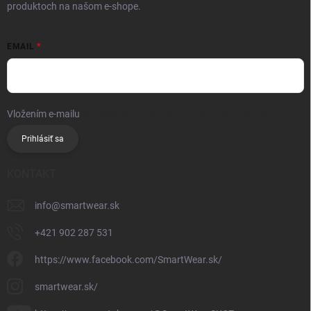
produktoch na našom e-shope.
EMAIL
Vložením e-mailu
súhlasíte so spracúvaním osobných údajov
Prihlásiť sa
KONTAKT
info
@
smartwear.sk
+421 902 287 531
https://www.facebook.com/SmartWear.sk/
smartwear.sk/