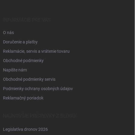
p
ä
t
i
INFORMÁCIE PRE VÁS
e
O nás
Doručenie a platby
Reklamácie, servis a vrátenie tovaru
Obchodné podmienky
Napíšte nám
Obchodné podmienky servis
Podmienky ochrany osobných údajov
Reklamačný poriadok
NAJNOVŠIE PRÍSPEVKY Z BLOGU
Legislatíva dronov 2026