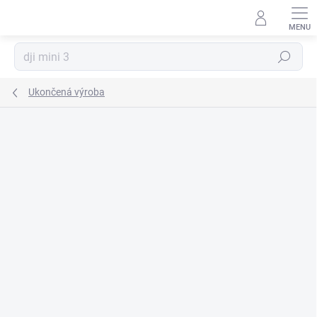
Prejsť
na
obsah
Hľadať
Ukončená výroba