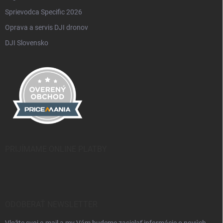
Sprievodca Specific 2026
Oprava a servis DJI dronov
DJI Slovensko
PRIJÍMAME ONLINE PLATBY
ODOBERAŤ NEWSLETTER
Vložte svoj e-mail a my Vám budeme zasielať informácie o nových