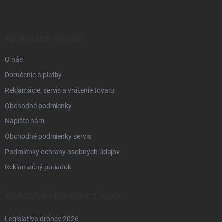
p
ä
t
i
INFORMÁCIE PRE VÁS
e
O nás
Doručenie a platby
Reklamácie, servis a vrátenie tovaru
Obchodné podmienky
Napíšte nám
Obchodné podmienky servis
Podmienky ochrany osobných údajov
Reklamačný poriadok
NAJNOVŠIE PRÍSPEVKY Z BLOGU
Legislatíva dronov 2026