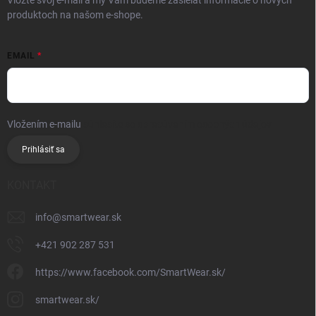
produktoch na našom e-shope.
EMAIL
Vložením e-mailu
súhlasíte so spracúvaním osobných údajov
Prihlásiť sa
KONTAKT
info
@
smartwear.sk
+421 902 287 531
https://www.facebook.com/SmartWear.sk/
smartwear.sk/