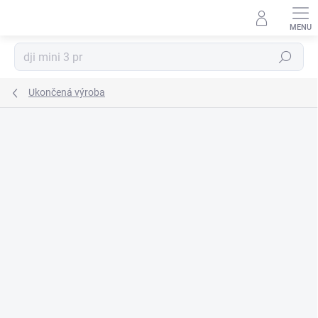
Prejsť
na
obsah
Hľadať
Ukončená výroba