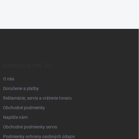
Z
á
p
ä
t
i
INFORMÁCIE PRE VÁS
e
O nás
Doručenie a platby
Reklamácie, servis a vrátenie tovaru
Obchodné podmienky
Napíšte nám
Obchodné podmienky servis
Podmienky ochrany osobných údajov