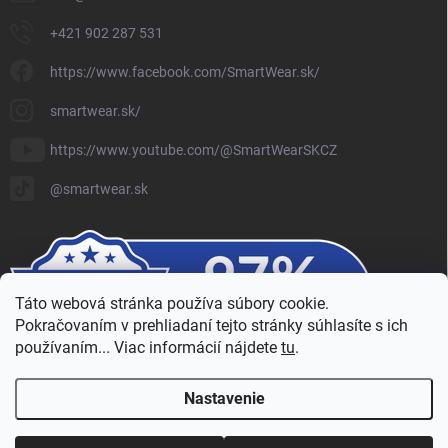
+421 902 287 531
https://www.facebook.com/SmartWear.sk/
smartwear.sk/
https://www.youtube.com/@SmartWearSKCZ
@smartwear.sk
Táto webová stránka používa súbory cookie.
Pokračovaním v prehliadaní tejto stránky súhlasíte s ich
používaním... Viac informácií nájdete
tu
.
Nastavenie
Copyright 2026
SmartWear - Eshop
. Všetky práva vyhradené.
Upraviť