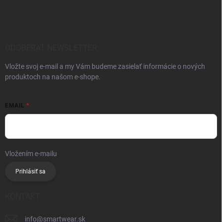
ODOBERAŤ NEWSLETTER
Vložte svoj e-mail a my Vám budeme zasielať informácie o nových
produktoch na našom e-shope.
EMAIL
Vložením e-mailu
súhlasíte so spracúvaním osobných údajov
Prihlásiť sa
KONTAKT
info
@
smartwear.sk