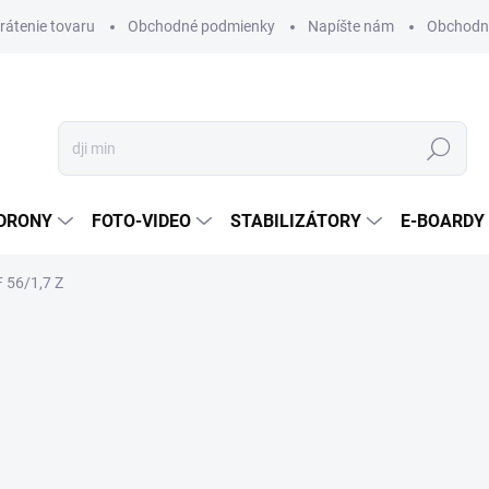
vrátenie tovaru
Obchodné podmienky
Napíšte nám
Obchodné
Hľadať
DRONY
FOTO-VIDEO
STABILIZÁTORY
E-BOARDY
F 56/1,7 Z