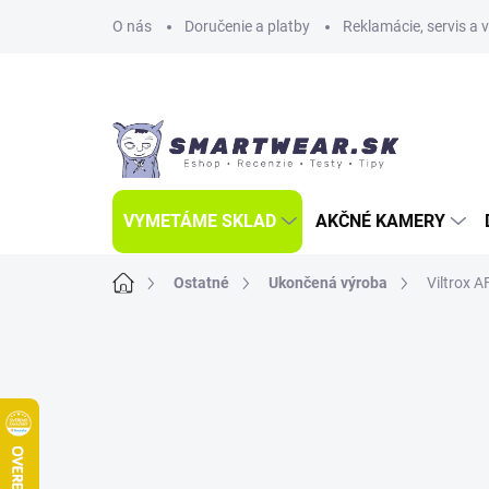
Prejsť
O nás
Doručenie a platby
Reklamácie, servis a 
na
obsah
VYMETÁME SKLAD
AKČNÉ KAMERY
Domov
Ostatné
Ukončená výroba
Viltrox A