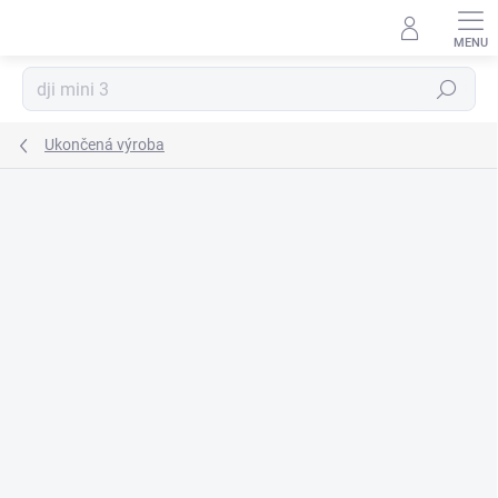
Prejsť
na
obsah
Hľadať
Ukončená výroba