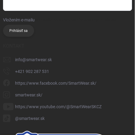
Vložením e-mailu
súhlasíte so spracúvaním osobných údajov
Prihlásiť sa
KONTAKT
info
@
smartwear.sk
+421 902 287 531
https://www.facebook.com/SmartWear.sk/
smartwear.sk/
https://www.youtube.com/@SmartWearSKCZ
@smartwear.sk