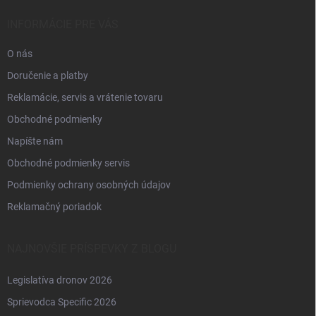
t
i
INFORMÁCIE PRE VÁS
e
O nás
Doručenie a platby
Reklamácie, servis a vrátenie tovaru
Obchodné podmienky
Napíšte nám
Obchodné podmienky servis
Podmienky ochrany osobných údajov
Reklamačný poriadok
NAJNOVŠIE PRÍSPEVKY Z BLOGU
Legislatíva dronov 2026
Sprievodca Specific 2026