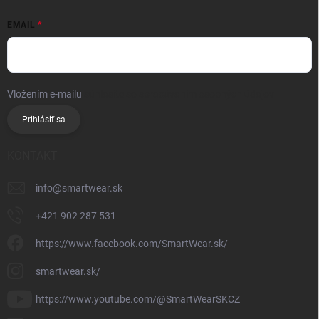
EMAIL
Vložením e-mailu
súhlasíte so spracúvaním osobných údajov
Prihlásiť sa
KONTAKT
info
@
smartwear.sk
+421 902 287 531
https://www.facebook.com/SmartWear.sk/
smartwear.sk/
https://www.youtube.com/@SmartWearSKCZ