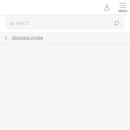
Prejsť
na
obsah
Hľadať
Ukončená výroba