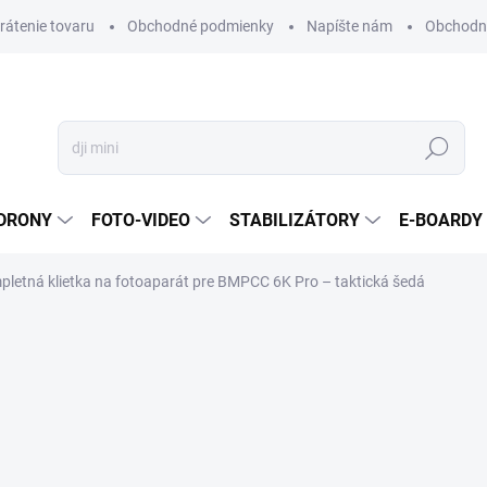
vrátenie tovaru
Obchodné podmienky
Napíšte nám
Obchodné
Hľadať
DRONY
FOTO-VIDEO
STABILIZÁTORY
E-BOARDY
mpletná klietka na fotoaparát pre BMPCC 6K Pro – taktická šedá