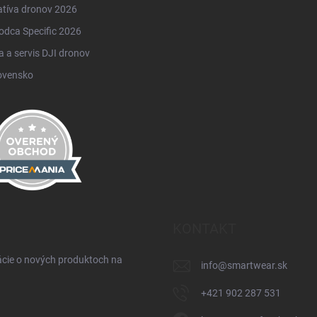
atíva dronov 2026
odca Specific 2026
 a servis DJI dronov
ovensko
KONTAKT
ácie o nových produktoch na
info
@
smartwear.sk
+421 902 287 531