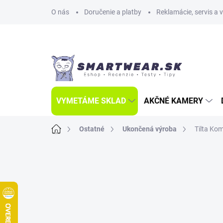
Prejsť
O nás
Doručenie a platby
Reklamácie, servis a 
na
obsah
VYMETÁME SKLAD
AKČNÉ KAMERY
Domov
Ostatné
Ukončená výroba
Tilta Ko