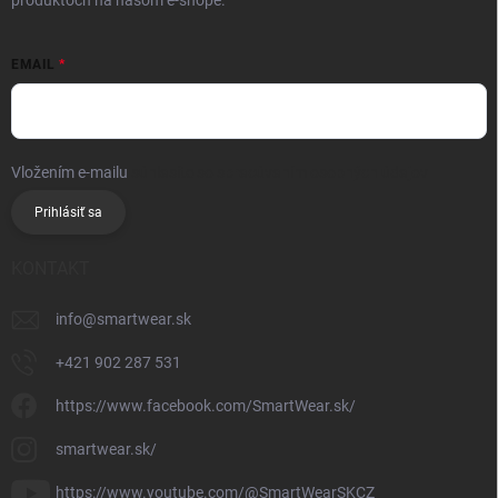
produktoch na našom e-shope.
EMAIL
Vložením e-mailu
súhlasíte so spracúvaním osobných údajov
Prihlásiť sa
KONTAKT
info
@
smartwear.sk
+421 902 287 531
https://www.facebook.com/SmartWear.sk/
smartwear.sk/
https://www.youtube.com/@SmartWearSKCZ