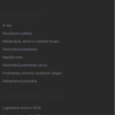
ä
t
i
INFORMÁCIE PRE VÁS
e
O nás
Doručenie a platby
Reklamácie, servis a vrátenie tovaru
Obchodné podmienky
Napíšte nám
Obchodné podmienky servis
Podmienky ochrany osobných údajov
Reklamačný poriadok
NAJNOVŠIE PRÍSPEVKY Z BLOGU
Legislatíva dronov 2026