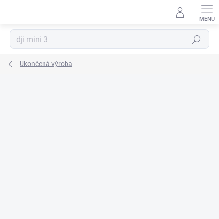
Prejsť
na
obsah
Hľadať
Ukončená výroba