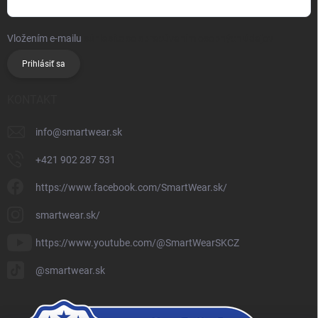
Vložením e-mailu
súhlasíte so spracúvaním osobných údajov
Prihlásiť sa
KONTAKT
info
@
smartwear.sk
+421 902 287 531
https://www.facebook.com/SmartWear.sk/
smartwear.sk/
https://www.youtube.com/@SmartWearSKCZ
@smartwear.sk