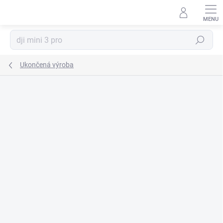
Prejsť
na
obsah
Hľadať
Ukončená výroba