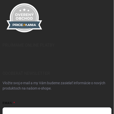
PRIJÍMAME ONLINE PLATBY
ODOBERAŤ NEWSLETTER
Vložte svoj e-mail a my Vám budeme zasielať informácie o nových
produktoch na našom e-shope.
EMAIL