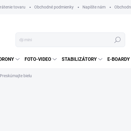
vrátenie tovaru
Obchodné podmienky
Napíšte nám
Obchodné
Hľadať
DRONY
FOTO-VIDEO
STABILIZÁTORY
E-BOARDY
Preskúmajte bielu