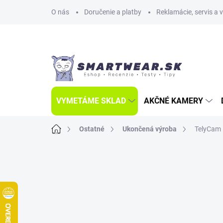
Prejsť
O nás
Doručenie a platby
Reklamácie, servis a 
na
obsah
VYMETÁME SKLAD
AKČNÉ KAMERY
Domov
Ostatné
Ukončená výroba
TelyCam 