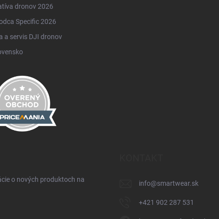
atíva dronov 2026
odca Specific 2026
 a servis DJI dronov
ovensko
KONTAKT
ácie o nových produktoch na
info
@
smartwear.sk
+421 902 287 531