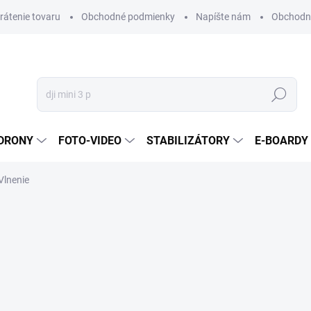
vrátenie tovaru
Obchodné podmienky
Napíšte nám
Obchodné
Hľadať
DRONY
FOTO-VIDEO
STABILIZÁTORY
E-BOARDY
Vlnenie