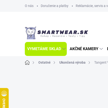
Prejsť
O nás
Doručenie a platby
Reklamácie, servis a 
na
obsah
VYMETÁME SKLAD
AKČNÉ KAMERY
Domov
Ostatné
Ukončená výroba
Tangent 