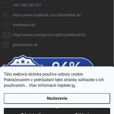
+421 902 287 531
https://www.facebook.com/SmartWear.sk/
smartwear.sk/
https://www.youtube.com/@SmartWearSKCZ
@smartwear.sk
Táto webová stránka používa súbory cookie.
Pokračovaním v prehliadaní tejto stránky súhlasíte s ich
používaním... Viac informácií nájdete
tu
.
Nastavenie
Copyright 2026
SmartWear - Eshop
. Všetky práva vyhradené.
Upraviť
nastavenie cookies