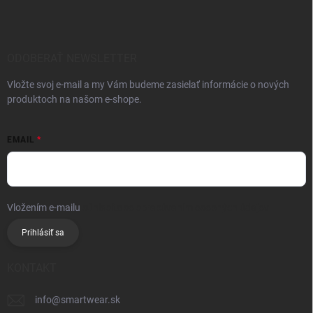
ODOBERAŤ NEWSLETTER
Vložte svoj e-mail a my Vám budeme zasielať informácie o nových
produktoch na našom e-shope.
EMAIL
Vložením e-mailu
súhlasíte so spracúvaním osobných údajov
Prihlásiť sa
KONTAKT
info
@
smartwear.sk