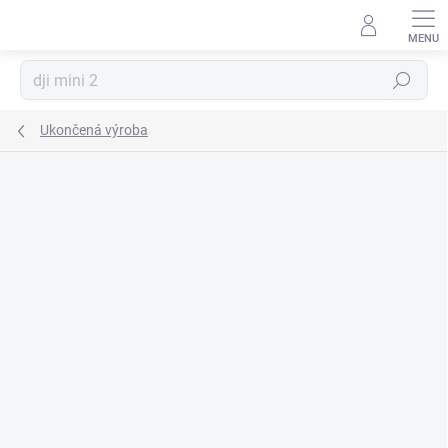
Prejsť
na
obsah
Hľadať
Ukončená výroba