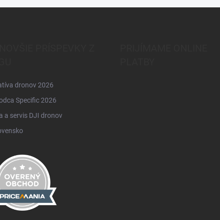
NOVŠIE PRÍSPEVKY Z
PRIJÍMAME ONLINE
GU
PLATBY
atíva dronov 2026
odca Specific 2026
 a servis DJI dronov
ovensko