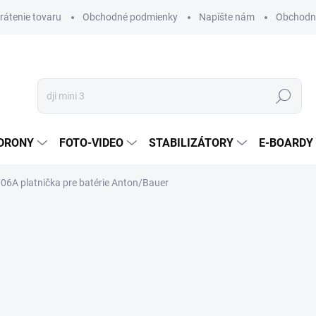
vrátenie tovaru
Obchodné podmienky
Napíšte nám
Obchodné
Hľadať
DRONY
FOTO-VIDEO
STABILIZÁTORY
E-BOARDY
006A platnička pre batérie Anton/Bauer