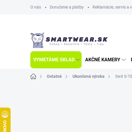
Prejsť
O nás
Doručenie a platby
Reklamácie, servis a 
na
obsah
VYMETÁME SKLAD
AKČNÉ KAMERY
Domov
Ostatné
Ukončená výroba
Swit S-7