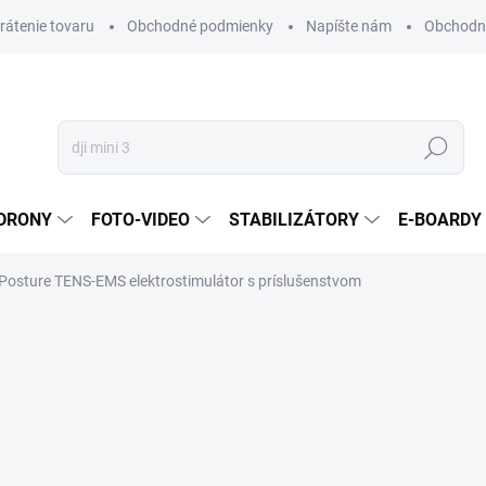
vrátenie tovaru
Obchodné podmienky
Napíšte nám
Obchodné
Hľadať
DRONY
FOTO-VIDEO
STABILIZÁTORY
E-BOARDY
Posture TENS-EMS elektrostimulátor s príslušenstvom