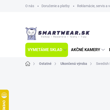
Prejsť
O nás
Doručenie a platby
Reklamácie, servis a 
na
obsah
VYMETÁME SKLAD
AKČNÉ KAMERY
Domov
Ostatné
Ukončená výroba
Swedish 