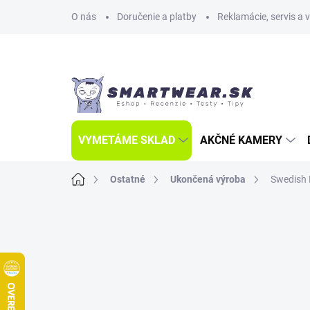
Prejsť
O nás
Doručenie a platby
Reklamácie, servis a 
na
obsah
VYMETÁME SKLAD
AKČNÉ KAMERY
Domov
Ostatné
Ukončená výroba
Swedish 