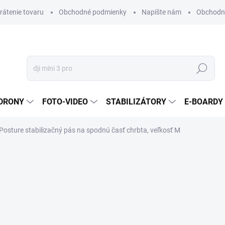
vrátenie tovaru
Obchodné podmienky
Napíšte nám
Obchodné
Hľadať
DRONY
FOTO-VIDEO
STABILIZÁTORY
E-BOARDY
Posture stabilizačný pás na spodnú časť chrbta, veľkosť M